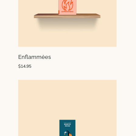
Enflammées
$14.95