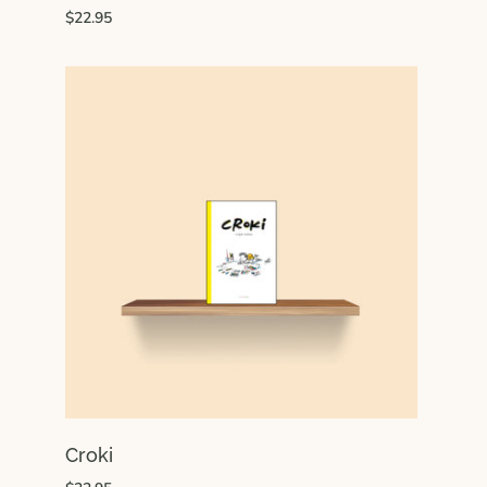
$22.95
Croki