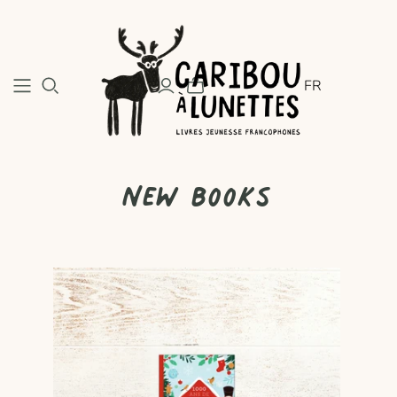
FR
New books