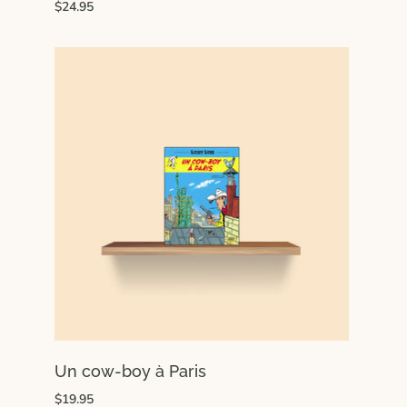
$24.95
Un cow-boy à Paris
$19.95