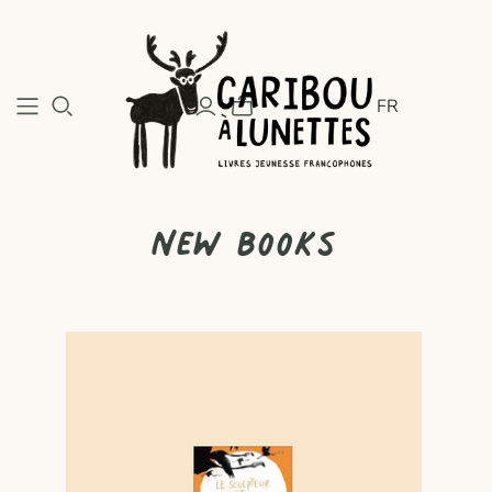
FR
New books