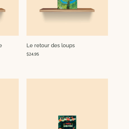
e
Le retour des loups
$24.95