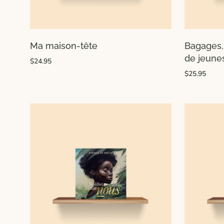
Ma maison-tête
Bagages,
de jeune
$24.95
$25.95