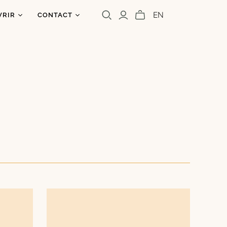
EN
VRIR
CONTACT
os
ntact
uoi un caribou?
olettre
s
a presse
Cara Carmina
Marianne Ferrer