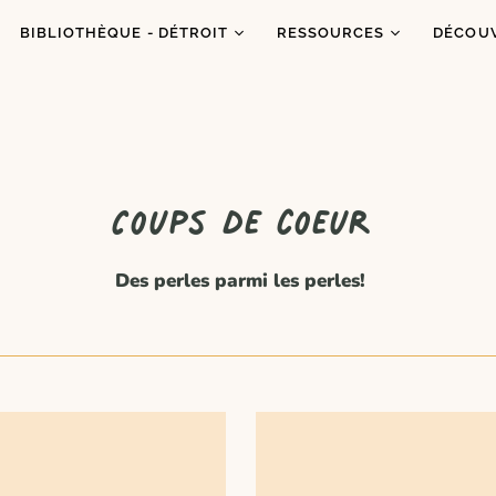
BIBLIOTHÈQUE - DÉTROIT
RESSOURCES
DÉCOU
Catalogue
Ressources
À prop
Co
Abonnements
Balados
C'est q
Inf
Ateliers et animations
Dons de livres
Congrè
Coups de coeur
Coups de coeur
Blogue
Dans l
es
Portraits
Des perles parmi les perles!