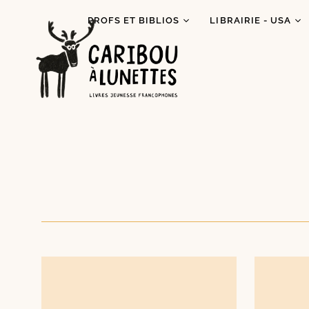
PROFS ET BIBLIOS
LIBRAIRIE - USA
Prêt de livres (Détroit)
Je lis autochtone!
Dégustations
Mois des fiertés
littéraires
Prix Espiègle 2026
Animations scolaires
Tous les livres
Programme Bagages
Commandes spécial