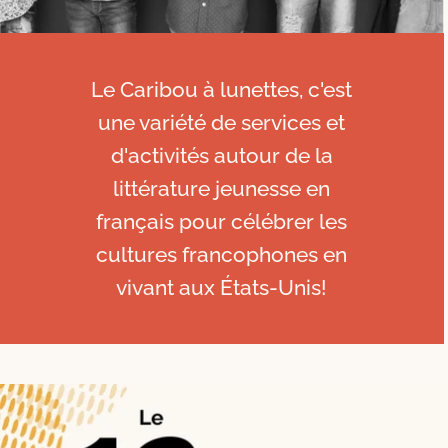
Le Caribou à lunettes, c'est
une variété de services et
d'activités autour de la
littérature jeunesse en
français pour célébrer les
cultures francophones en
vivant aux États-Unis!