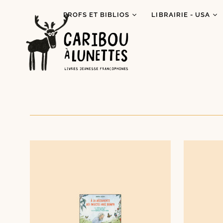
PROFS ET BIBLIOS
LIBRAIRIE - USA
Prêt de livres (Détroit)
Je lis autochtone!
Dégustations
Mois des fiertés
littéraires
Prix Espiègle 2026
Animations scolaires
Tous les livres
Programme Bagages
Commandes spécial