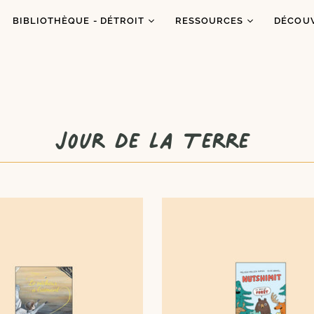
BIBLIOTHÈQUE - DÉTROIT
RESSOURCES
DÉCOU
Catalogue
Ressources
À prop
Co
Abonnements
Balados
C'est q
Inf
Ateliers et animations
Dons de livres
Congrè
Jour de la Terre
Coups de coeur
Blogue
Dans l
es
Portraits