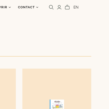
EN
VRIR
CONTACT
os
ntact
uoi un caribou?
olettre
s
a presse
Cara Carmina
Marianne Ferrer