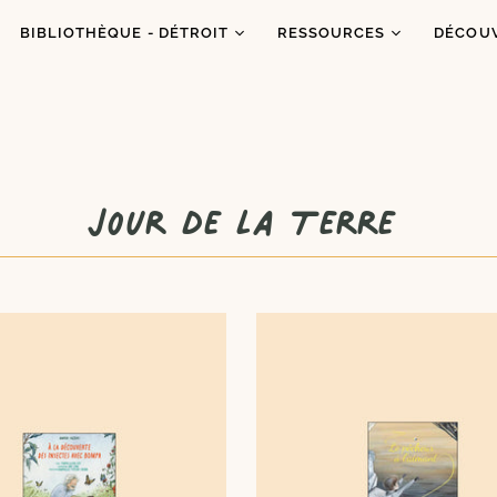
BIBLIOTHÈQUE - DÉTROIT
RESSOURCES
DÉCOU
Catalogue
Ressources
À prop
Co
Abonnements
Balados
C'est q
Inf
Ateliers et animations
Dons de livres
Congrè
Jour de la Terre
Coups de coeur
Blogue
Dans l
es
Portraits