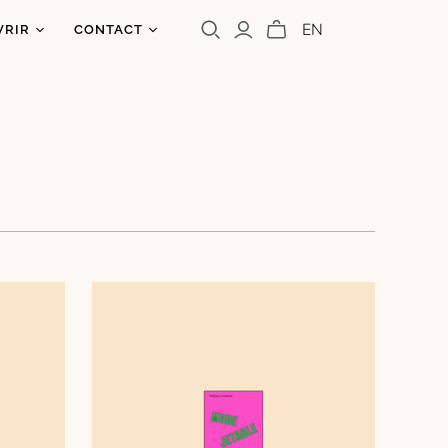
EN
VRIR
CONTACT
os
ntact
uoi un caribou?
olettre
s
a presse
Cara Carmina
Marianne Ferrer