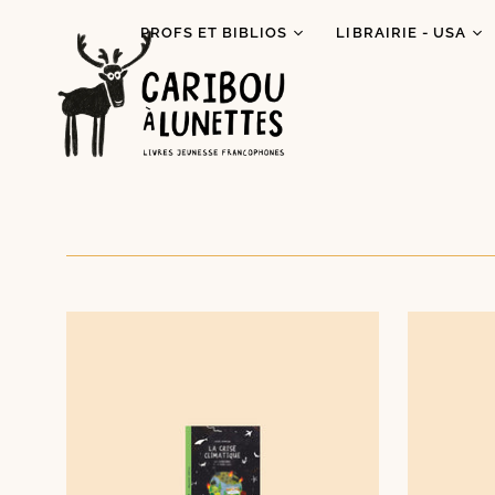
PROFS ET BIBLIOS
LIBRAIRIE - USA
Prêt de livres (Détroit)
Je lis autochtone!
Dégustations
Mois des fiertés
littéraires
Prix Espiègle 2026
Animations scolaires
Tous les livres
Programme Bagages
Commandes spécial