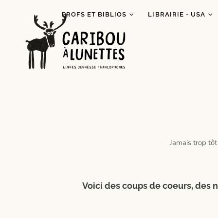
PROFS ET BIBLIOS
LIBRAIRIE - USA
Prêt de livres (Détroit)
Je lis autochtone!
Dégustations
Mois des fiertés
littéraires
Prix Espiègle 2026
Animations scolaires
Tous les livres
Programme Bagages
Commandes spécial
Jamais trop tôt
Voici des coups de coeurs, des n