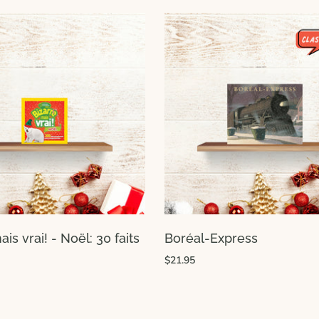
is vrai! - Noël: 30 faits
Boréal-Express
$21.95