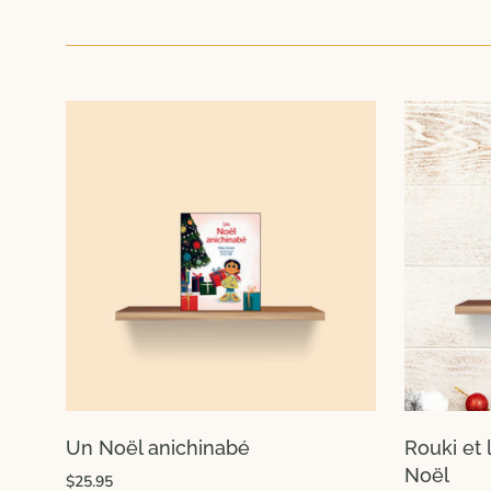
Un Noël anichinabé
Rouki et
Noël
$25.95