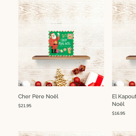
Cher Père Noël
El Kapout
Noël
$21.95
$16.95