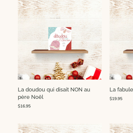
La doudou qui disait NON au
La fabul
père Noël
$19.95
$16.95