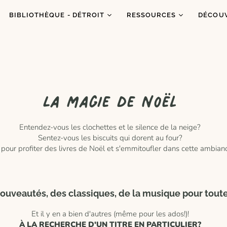
BIBLIOTHÈQUE - DÉTROIT
RESSOURCES
DÉCOU
Catalogue
Ressources
À prop
Co
Abonnements
Balados
C'est q
Inf
Ateliers et animations
Dons de livres
Congrè
La magie de Noël
Coups de coeur
Blogue
Dans l
es
Portraits
Entendez-vous les clochettes et le silence de la neige?
Sentez-vous les biscuits qui dorent au four?
 pour profiter des livres de Noël et s'emmitoufler dans cette ambianc
ouveautés, des classiques, de la musique pour toute
Et il y en a bien d'autres (même pour les ados!)!
À LA RECHERCHE D'UN TITRE EN PARTICULIER?