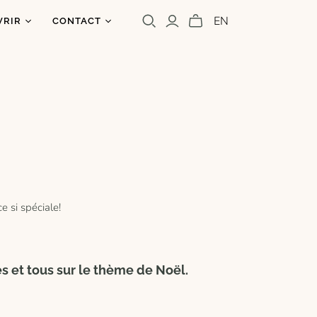
EN
VRIR
CONTACT
os
ntact
uoi un caribou?
olettre
s
a presse
Cara Carmina
Marianne Ferrer
e si spéciale!
s et tous sur le thème de Noël.