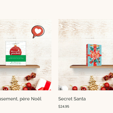
usement, père Noël
Secret Santa
$24.95