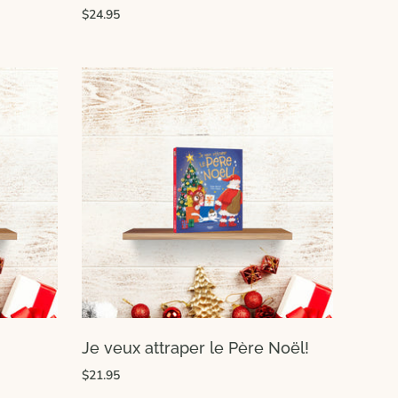
$24.95
Je veux attraper le Père Noël!
$21.95