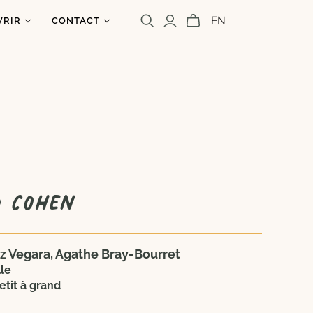
EN
VRIR
CONTACT
os
ntact
uoi un caribou?
olettre
s
a presse
Cara Carmina
Marianne Ferrer
d Cohen
z Vegara, Agathe Bray-Bourret
le
etit à grand