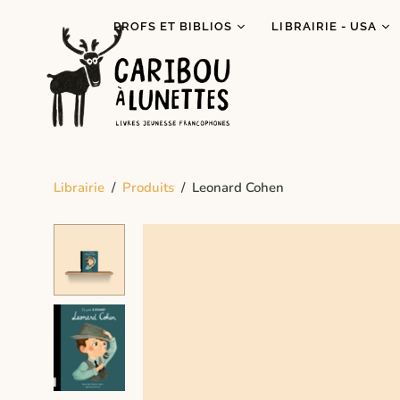
PROFS ET BIBLIOS
LIBRAIRIE - USA
Prêt de livres (Détroit)
Je lis autochtone!
Dégustations
Mois des fiertés
littéraires
Prix Espiègle 2026
Animations scolaires
Tous les livres
Programme Bagages
Librairie
/
Produits
/
Leonard Cohen
Commandes spécial