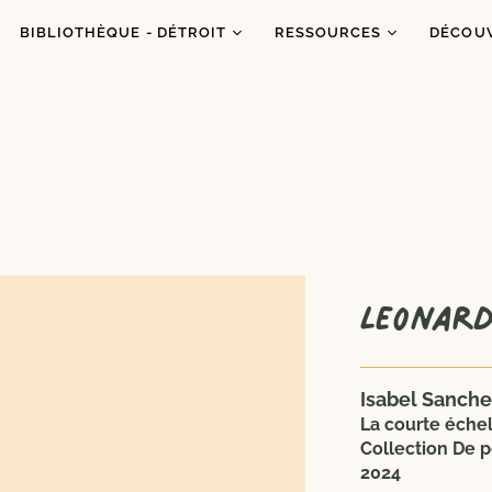
BIBLIOTHÈQUE - DÉTROIT
RESSOURCES
DÉCOU
Catalogue
Ressources
À prop
Co
Abonnements
Balados
C'est q
Inf
Ateliers et animations
Dons de livres
Congrè
Coups de coeur
Blogue
Dans l
es
Portraits
Leonar
Isabel Sanche
La courte échel
Collection De p
2024