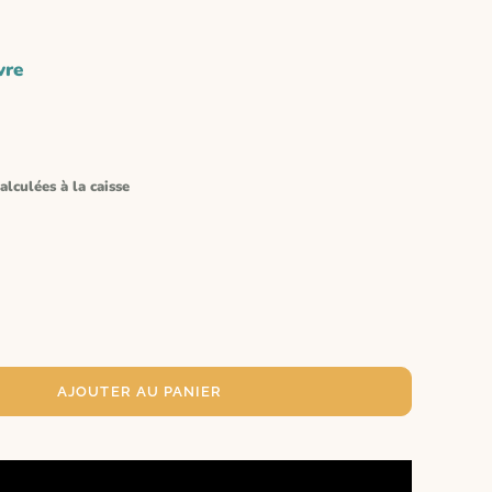
vre
alculées à la caisse
AJOUTER AU PANIER