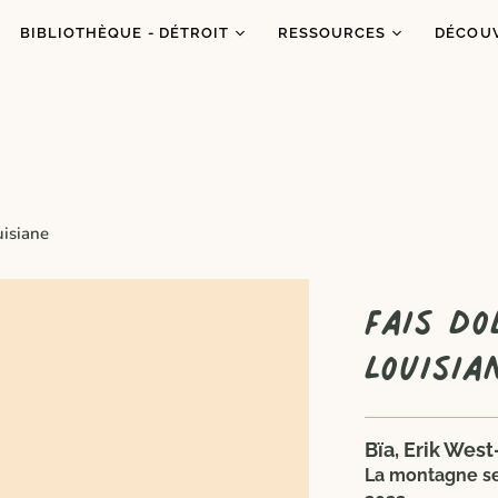
BIBLIOTHÈQUE - DÉTROIT
RESSOURCES
DÉCOU
Catalogue
Ressources
À prop
Co
Abonnements
Balados
C'est q
Inf
Ateliers et animations
Dons de livres
Congrè
Coups de coeur
Blogue
Dans l
uisiane
es
Portraits
Fais do
Louisia
Bïa, Erik Wes
La montagne s