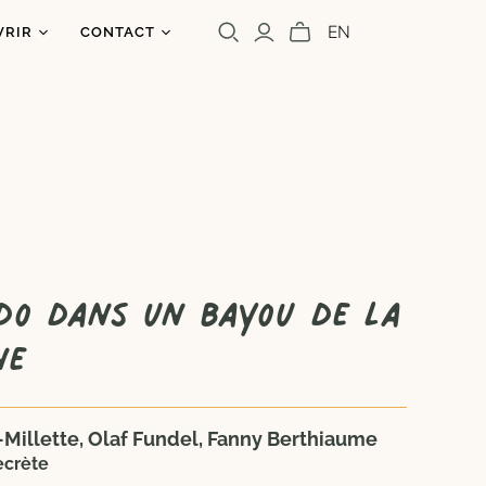
EN
VRIR
CONTACT
os
ntact
uoi un caribou?
olettre
s
a presse
Cara Carmina
Marianne Ferrer
do dans un bayou de la
ne
t-Millette, Olaf Fundel, Fanny Berthiaume
ecrète