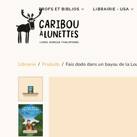
PROFS ET BIBLIOS
LIBRAIRIE - USA
Prêt de livres (Détroit)
Je lis autochtone!
Dégustations
Mois des fiertés
littéraires
Prix Espiègle 2026
Animations scolaires
Tous les livres
Programme Bagages
Librairie
/
Produits
/
Fais dodo dans un bayou de la Lo
Commandes spécial