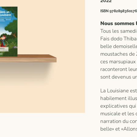
2022
ISBN 9782898360176
Nous sommes l
Tous les samedi
Fais dodo Thiba
belle demoisell
moustaches de Zo
ces marsupiaux
raconteront leur
sont devenus un
La Louisiane est
habilement illus
explicatives qui
musicale et les 
narration du co
belle
»
et
«A
llon