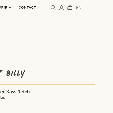
EN
VRIR
CONTACT
os
ntact
uoi un caribou?
olettre
s
a presse
Cara Carmina
Marianne Ferrer
 Billy
er, Kass Reich
tis
7