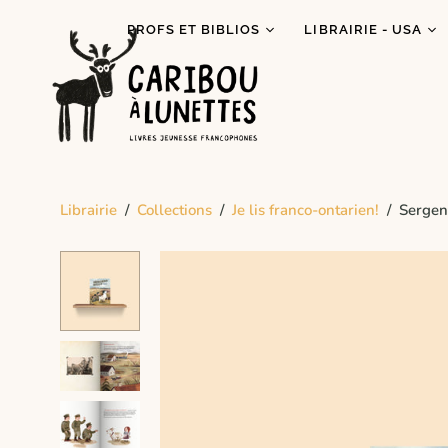
PROFS ET BIBLIOS
LIBRAIRIE - USA
Prêt de livres (Détroit)
Je lis autochtone!
Dégustations
Mois des fiertés
littéraires
Prix Espiègle 2026
Animations scolaires
Tous les livres
Programme Bagages
Librairie
/
Collections
/
Je lis franco-ontarien!
/
Sergent
Commandes spécial