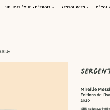
BIBLIOTHÈQUE - DÉTROIT
RESSOURCES
DÉCOU
Catalogue
Ressources
À prop
Co
Abonnements
Balados
C'est q
Inf
Ateliers et animations
Dons de livres
Congrè
Coups de coeur
Blogue
Dans l
 Billy
es
Portraits
Sergent
Mireille Messi
Éditions de l'Isa
2020
ISBN 978292476986