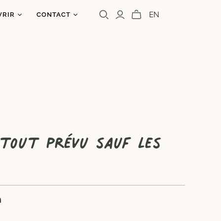
EN
VRIR
CONTACT
os
ntact
uoi un caribou?
olettre
s
a presse
Cara Carmina
Marianne Ferrer
 tout prévu sauf les
n