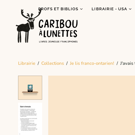
PROFS ET BIBLIOS
LIBRAIRIE - USA
Prêt de livres (Détroit)
Je lis autochtone!
Dégustations
Mois des fiertés
littéraires
Prix Espiègle 2026
Animations scolaires
Tous les livres
Programme Bagages
Librairie
/
Collections
/
Je lis franco-ontarien!
/
J'avais
Commandes spécial