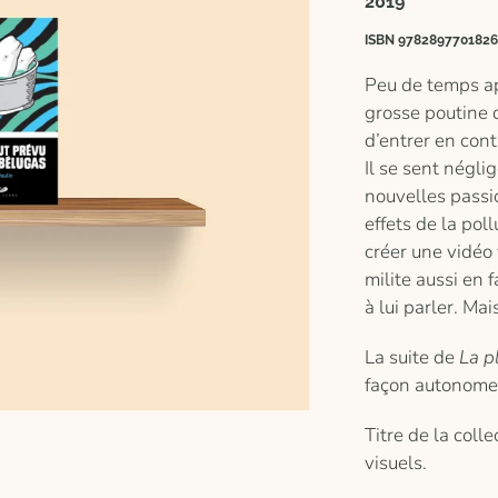
2019
ISBN 9782897701826
Peu de temps apr
grosse poutine 
d’entrer en cont
Il se sent négli
nouvelles passi
effets de la pol
créer une vidéo
milite aussi en 
à lui parler. Ma
La suite de
La p
façon autonome 
Titre de la colle
visuels.