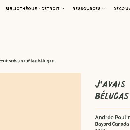
BIBLIOTHÈQUE - DÉTROIT
RESSOURCES
DÉCOU
Catalogue
Ressources
À prop
Co
Abonnements
Balados
C'est q
Inf
Ateliers et animations
Dons de livres
Congrè
Coups de coeur
Blogue
Dans l
 tout prévu sauf les bélugas
es
Portraits
J'avais
bélugas
Andrée Pouli
Bayard Canada