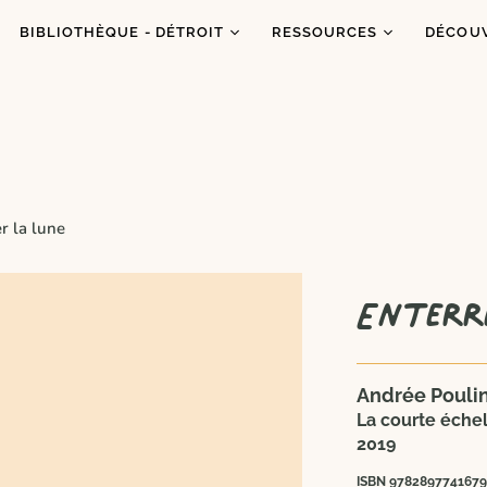
BIBLIOTHÈQUE - DÉTROIT
RESSOURCES
DÉCOU
Catalogue
Ressources
À prop
Co
Abonnements
Balados
C'est q
Inf
Ateliers et animations
Dons de livres
Congrè
Coups de coeur
Blogue
Dans l
r la lune
es
Portraits
Enterr
Andrée Poulin
La courte échel
2019
ISBN 9782897741679