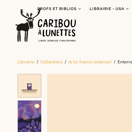
PROFS ET BIBLIOS
LIBRAIRIE - USA
Prêt de livres (Détroit)
Je lis autochtone!
Dégustations
Mois des fiertés
littéraires
Prix Espiègle 2026
Animations scolaires
Tous les livres
Programme Bagages
Librairie
/
Collections
/
Je lis franco-ontarien!
/
Enterre
Commandes spécial