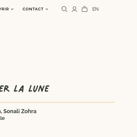
EN
VRIR
CONTACT
os
ntact
uoi un caribou?
olettre
s
a presse
Cara Carmina
Marianne Ferrer
er la lune
, Sonali Zohra
le