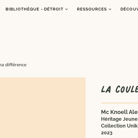
BIBLIOTHÈQUE - DÉTROIT
RESSOURCES
DÉCOU
Catalogue
Ressources
À prop
Co
Abonnements
Balados
C'est q
Inf
Ateliers et animations
Dons de livres
Congrè
Coups de coeur
Blogue
Dans l
ma différence
es
Portraits
La coul
Mc Knoell Ale
Héritage Jeune
Collection Unik
2023