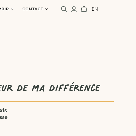
EN
VRIR
CONTACT
os
ntact
uoi un caribou?
olettre
s
a presse
Cara Carmina
Marianne Ferrer
eur de ma différence
xis
sse