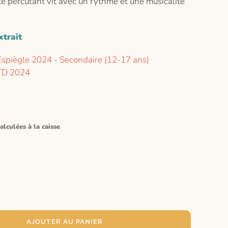
te percutant vit avec un rythme et une musicalité
xtrait
 Espiègle 2024 - Secondaire (12-17 ans)
 TD 2024
alculées à la caisse
AJOUTER AU PANIER