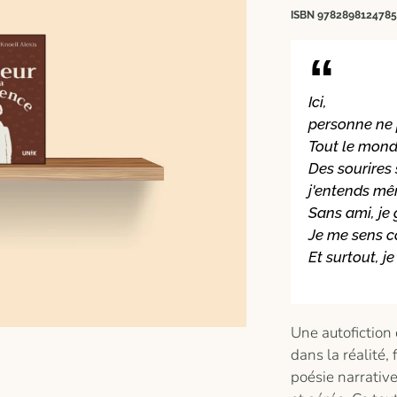
ISBN 9782898124785
Ici,
personne ne 
Tout le mond
Des sourires 
j'entends mê
Sans ami, je 
Je me sens 
Et surtout, je
Une autofiction 
dans la réalité, 
poésie narrativ