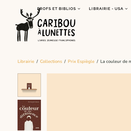
PROFS ET BIBLIOS
LIBRAIRIE - USA
Prêt de livres (Détroit)
Je lis autochtone!
Dégustations
Mois des fiertés
littéraires
Prix Espiègle 2026
Animations scolaires
Tous les livres
Programme Bagages
Librairie
/
Collections
/
Prix Espiègle
/
La couleur de 
Commandes spécial