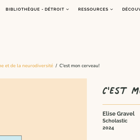
BIBLIOTHÈQUE - DÉTROIT
RESSOURCES
DÉCOU
Catalogue
Ressources
À prop
Co
Abonnements
Balados
C'est q
Inf
Ateliers et animations
Dons de livres
Congrè
Coups de coeur
Blogue
Dans l
me et de la neurodiversité
/
C'est mon cerveau!
es
Portraits
C'est m
Elise Gravel
Scholastic
2024