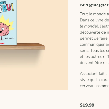
ISBN 9781039702
Tout le monde a
Dans ce livre d
le monde
!, l’au
découverte de n
permet de faire
communiquer ave
sens. Tous les 
et les autres di
doivent être re
Associant faits 
style qui la car
cerveau, comme 
$19.99