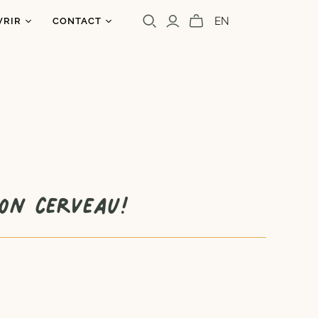
EN
VRIR
CONTACT
os
ntact
uoi un caribou?
olettre
s
a presse
Cara Carmina
Marianne Ferrer
on cerveau!