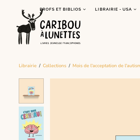
PROFS ET BIBLIOS
LIBRAIRIE - USA
Prêt de livres (Détroit)
Je lis autochtone!
Dégustations
Mois des fiertés
littéraires
Prix Espiègle 2026
Animations scolaires
Tous les livres
Programme Bagages
Librairie
/
Collections
/
Mois de l'acceptation de l'autis
Commandes spécial