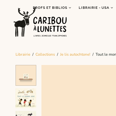
PROFS ET BIBLIOS
LIBRAIRIE - USA
Prêt de livres (Détroit)
Je lis autochtone!
Dégustations
Mois des fiertés
littéraires
Prix Espiègle 2026
Animations scolaires
Tous les livres
Programme Bagages
Librairie
/
Collections
/
Je lis autochtone!
/
Tout le mo
Commandes spécial