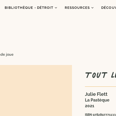
BIBLIOTHÈQUE - DÉTROIT
RESSOURCES
DÉCOU
Catalogue
Ressources
À prop
Co
Abonnements
Balados
C'est q
Inf
Ateliers et animations
Dons de livres
Congrè
Coups de coeur
Blogue
Dans l
nde joue
es
Portraits
Tout l
Julie Flett
La Pastèque
2021
ISBN 9782897771133