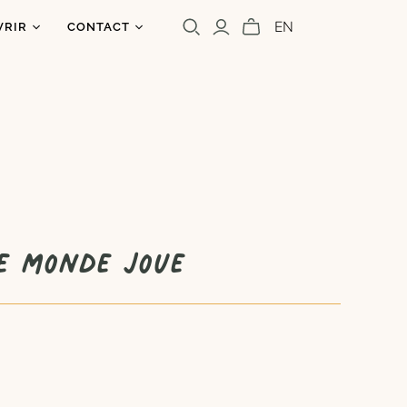
EN
VRIR
CONTACT
os
ntact
uoi un caribou?
olettre
s
a presse
Cara Carmina
Marianne Ferrer
e monde joue