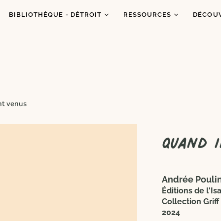
BIBLIOTHÈQUE - DÉTROIT
RESSOURCES
DÉCOU
Catalogue
Ressources
À prop
Co
Abonnements
Balados
C'est q
Inf
Ateliers et animations
Dons de livres
Congrè
Coups de coeur
Blogue
Dans l
nt venus
es
Portraits
Quand 
Andrée Poulin
Éditions de l'Isa
Collection Griff
2024