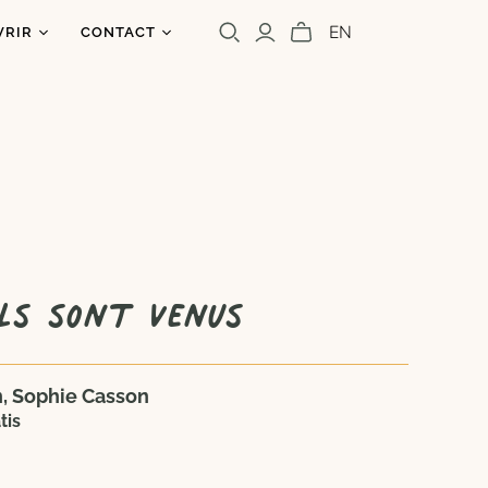
EN
VRIR
CONTACT
os
ntact
uoi un caribou?
olettre
s
a presse
Cara Carmina
Marianne Ferrer
ils sont venus
, Sophie Casson
tis