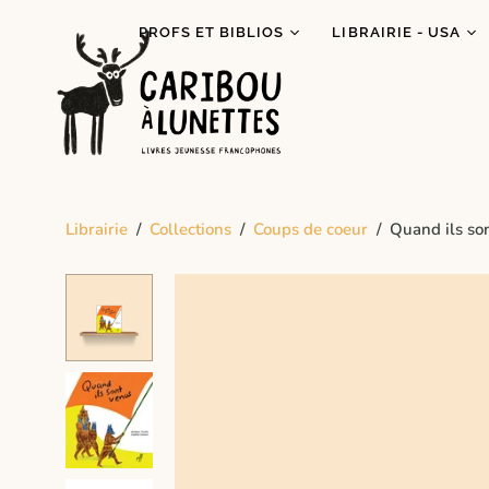
PROFS ET BIBLIOS
LIBRAIRIE - USA
Prêt de livres (Détroit)
Je lis autochtone!
Dégustations
Mois des fiertés
littéraires
Prix Espiègle 2026
Animations scolaires
Tous les livres
Programme Bagages
Librairie
/
Collections
/
Coups de coeur
/
Quand ils so
Commandes spécial