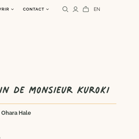
EN
VRIR
CONTACT
os
ntact
uoi un caribou?
olettre
s
a presse
Cara Carmina
Marianne Ferrer
in de monsieur Kuroki
 Ohara Hale
9