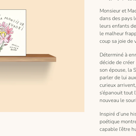
Monsieur et Mad
dans des pays lo
leurs enfants d
le malheur frap
coup sa joie de v
Déterminé à enr
décide de créer 
son épouse, la S
parler de lui au
curieux arrivent
s’épanouit tout 
nouveau le sour
Inspiré d’une hi
poétique montre 
capable l’être h