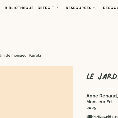
BIBLIOTHÈQUE - DÉTROIT
RESSOURCES
DÉCOU
Catalogue
Ressources
À prop
Co
Abonnements
Balados
C'est q
Inf
Ateliers et animations
Dons de livres
Congrè
Coups de coeur
Blogue
Dans l
din de monsieur Kuroki
es
Portraits
Le Jard
Anne Renaud,
Monsieur Ed
2025
ISBN 978292466334