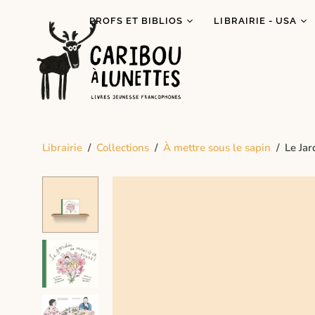
PROFS ET BIBLIOS
LIBRAIRIE - USA
Prêt de livres (Détroit)
Je lis autochtone!
Dégustations
Mois des fiertés
littéraires
Prix Espiègle 2026
Animations scolaires
Tous les livres
Programme Bagages
Librairie
/
Collections
/
À mettre sous le sapin
/
Le Jar
Commandes spécial