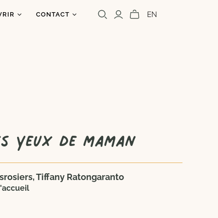
EN
VRIR
CONTACT
os
ntact
uoi un caribou?
olettre
s
a presse
Cara Carmina
Marianne Ferrer
es yeux de maman
rosiers, Tiffany Ratongaranto
'accueil