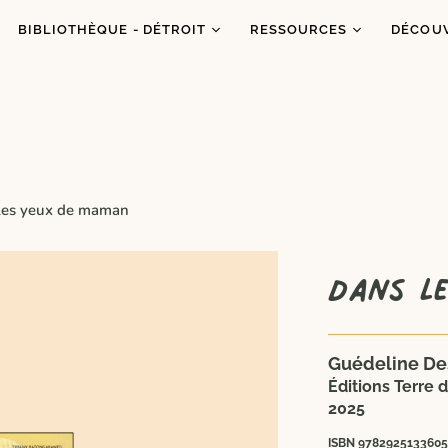
BIBLIOTHÈQUE - DÉTROIT
RESSOURCES
DÉCOU
Catalogue
Ressources
À prop
Co
Abonnements
Balados
C'est q
Inf
Ateliers et animations
Dons de livres
Congrè
Coups de coeur
Blogue
Dans l
les yeux de maman
es
Portraits
Dans l
Guédeline Des
Éditions Terre d
2025
ISBN 9782925133605