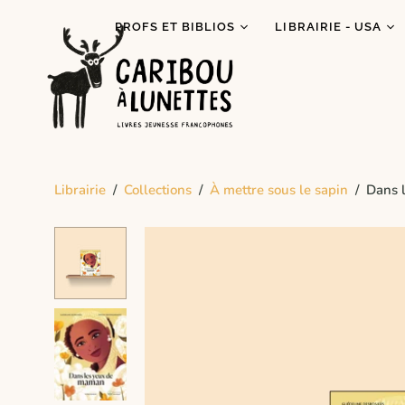
PROFS ET BIBLIOS
LIBRAIRIE - USA
Prêt de livres (Détroit)
Je lis autochtone!
Dégustations
Mois des fiertés
littéraires
Prix Espiègle 2026
Animations scolaires
Tous les livres
Programme Bagages
Librairie
/
Collections
/
À mettre sous le sapin
/
Dans 
Commandes spécial